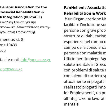
ellenic Association for the
PanHellenic Associatio
hosocial Rehabilitation &
Rehabilitation & Work
k Integration (PEPSAEE)
è un’Organizzazione No
ελλαδική Ένωση για την
facilitare l’inclusione so
κοινωνική Αποκατάσταση και την
persone con gravi probl
γελματική Επανένταξη)
strutture di riabilitazi
amenous st. 8
esperienza nel campo de
ens 10439
campo della consulenza 
ece
persone con malattie me
Ufficio per l’Impiego A
tact e-mail:
info@pepsaee.gr
salute mentale in Grecia
.pepsaee.gr
con problemi di salute 
consulenti di carriera s
attualmente impiegate o 
realizzato progetti inn
for Employment”, un pro
all’integrazione lavorat
mentale.