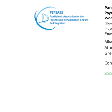
PanH
Psyc
Wor
(Παν
Ψυχο
Επαγ
Alk
Ath
Gre
Con
www