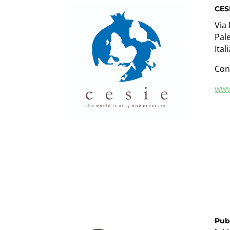
CES
Via
Pal
Itali
Con
www
Pub