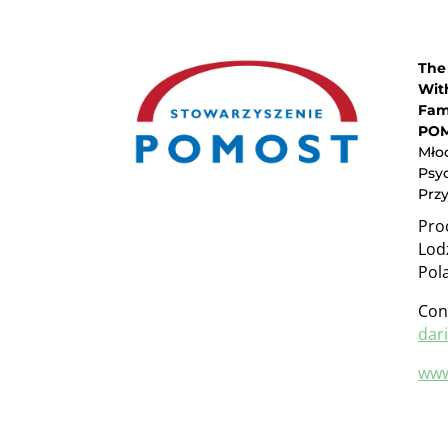
The
Wit
Fam
PO
Mło
Psyc
Prz
Proc
Lod
Pol
Con
dar
www