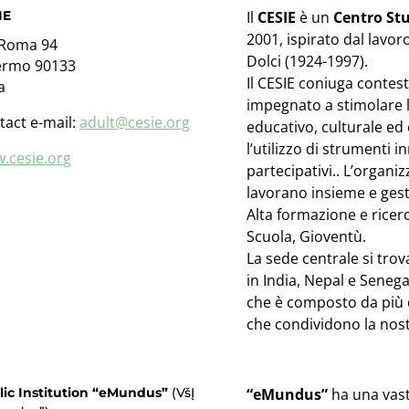
IE
Il
CESIE
è un
Centro Stu
2001, ispirato dal lavoro
 Roma 94
Dolci (1924-1997).
ermo 90133
Il CESIE coniuga contesti
a
impegnato a stimolare 
tact e-mail:
adult@cesie.org
educativo, culturale ed
l’utilizzo di strumenti i
.cesie.org
partecipativi.. L’organi
lavorano insieme e gesti
Alta formazione e ricerca
Scuola, Gioventù.
La sede centrale si trov
in India, Nepal e Senega
che è composto da più d
che condividono la nost
lic Institution “eMundus”
(VšĮ
“eMundus”
ha una vast