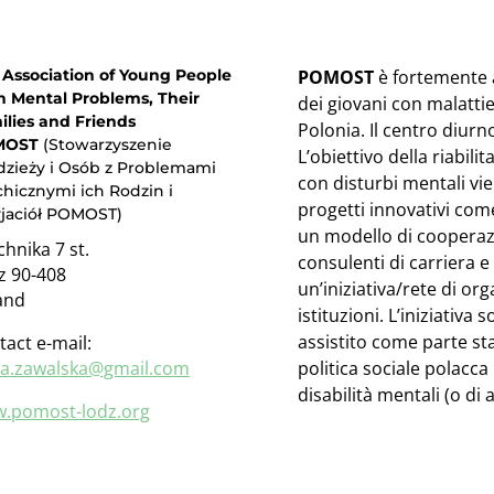
 Association of Young People
POMOST
è fortemente a
h Mental Problems, Their
dei giovani con malattie
ilies and Friends
Polonia. Il centro diu
MOST
(Stowarzyszenie
L’obiettivo della riabil
dzieży i Osób z Problemami
con disturbi mentali vi
hicznymi ich Rodzin i
progetti innovativi com
yjaciół POMOST)
un modello di cooperazi
hnika 7 st.
consulenti di carriera e
z 90-408
un’iniziativa/rete di or
and
istituzioni. L’iniziativa
assistito come parte sta
tact e-mail:
ia.zawalska@gmail.com
politica sociale polacca
disabilità mentali (o di 
.pomost-lodz.org