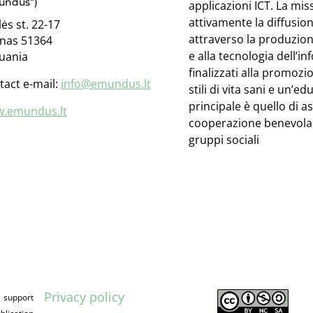
undus”)
applicazioni ICT. La m
attivamente la diffusio
ės st. 22-17
attraverso la produzione 
nas 51364
e alla tecnologia dell’i
huania
finalizzati alla promozi
tact e-mail:
info@emundus.lt
stili di vita sani e un’
principale è quello di a
.
emundus.lt
cooperazione benevola t
gruppi sociali
Privacy policy
 support