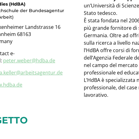
dies (HdBA)
un’Università di Scienz
chschule der Bundesagentur
Stato tedesco.
Arbeit)
È stata fondata nel 2006
kenheimer Landstrasse 16
più grande fornitore di 
nheim 68163
Germania. Oltre ad offri
many
sulla ricerca a livello n
l’HdBA offre corsi di fo
tact e-
dell’Agenzia Federale de
l:
peter.weber@hdba.de
nel campo del mercato 
ia.keller@arbeitsagentur.
de
professionale ed educati
L’HdBA è specializzata
.hdba.de
professionale, del cas
lavorativo.
GETTO