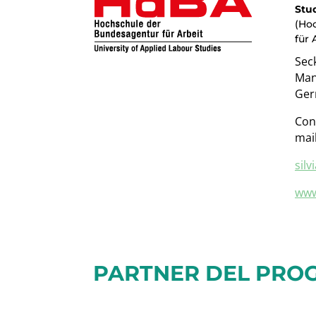
Stu
(Ho
für 
Sec
Man
Ger
Con
mai
silv
www
PARTNER DEL PRO