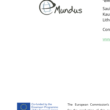
“eM
Saul
Kau
Lit
Con
www
The European Commission’s