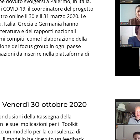
e dovuto svolgersi a Palermo, in Italia,
i COVID-19, il coordinatore del progetto
o online il 30 e il 31 marzo 2020. Le
a, Italia, Grecia e Germania hanno
etteratura e dei rapporti nazionali
imi compiti, come l‘elaborazione della
zione dei focus group in ogni paese
rmazioni da inserire nella piattaforma di
, Venerdì 30 ottobre 2020
nclusioni della Rassegna della
 le sue implicazioni per il Toolkit
ato un modello per la consulenza di
i. Il modello ha ricevuto un feedback