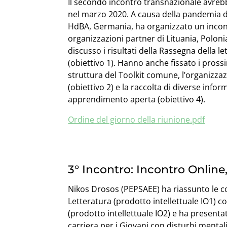
Il secondo incontro transnazionale avrebb
nel marzo 2020. A causa della pandemia d
HdBA, Germania, ha organizzato un incontr
organizzazioni partner di Lituania, Poloni
discusso i risultati della Rassegna della l
(obiettivo 1). Hanno anche fissato i pross
struttura del Toolkit comune, l’organizza
(obiettivo 2) e la raccolta di diverse info
apprendimento aperta (obiettivo 4).
Ordine del giorno della riunione.pdf
3° Incontro: Incontro Online
Nikos Drosos (PEPSAEE) ha riassunto le co
Letteratura (prodotto intellettuale IO1) con
(prodotto intellettuale IO2) e ha present
carriera per i Giovani con disturbi mental