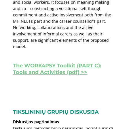
and social workers. It focuses on meaning making
and co – constructing a vocational self though
commitment and active involvement both from the
MH NEETs part and the career counsellor’s part.
Networking, collaborations and the active
involvement of informal carers as well as their
support, are significant elements of the proposed
model.
The WORK4PSY Toolkit (PART C):
Tools and Activities
(pdf) >>
TIKSLININIŲ GRUPIŲ DISKUSIJA
Diskusijos pagrindimas
Diskusijos metodas buvo pasirinktas, norint surinkti