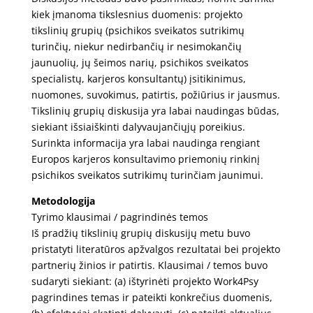
kiek įmanoma tikslesnius duomenis: projekto
tikslinių grupių (psichikos sveikatos sutrikimų
turinčių, niekur nedirbančių ir nesimokančių
jaunuolių, jų šeimos narių, psichikos sveikatos
specialistų, karjeros konsultantų) įsitikinimus,
nuomones, suvokimus, patirtis, požiūrius ir jausmus.
Tikslinių grupių diskusija yra labai naudingas būdas,
siekiant išsiaiškinti dalyvaujančiųjų poreikius.
Surinkta informacija yra labai naudinga rengiant
Europos karjeros konsultavimo priemonių rinkinį
psichikos sveikatos sutrikimų turinčiam jaunimui.
Metodologija
Tyrimo klausimai / pagrindinės temos
Iš pradžių tikslinių grupių diskusijų metu buvo
pristatyti literatūros apžvalgos rezultatai bei projekto
partnerių žinios ir patirtis. Klausimai / temos buvo
sudaryti siekiant: (a) ištyrinėti projekto Work4Psy
pagrindines temas ir pateikti konkrečius duomenis,